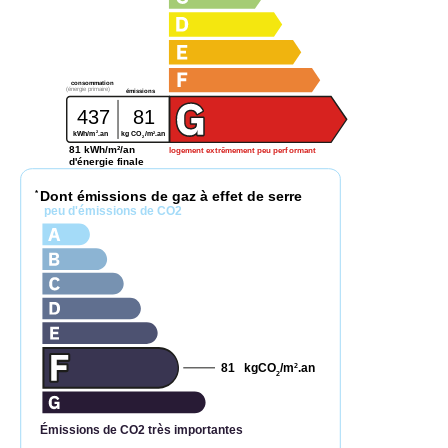
consommation
(énergie primaire)
émissions
437
81
2
2
kg CO
/m
.an
kWh/m
.an
2
81 kWh/m²/an
logement extrêmement peu performant
d'énergie finale
Dont émissions de gaz à effet de serre
*
peu d'émissions de CO2
81
kgCO
/m
.an
2
2
Émissions de CO2 très importantes