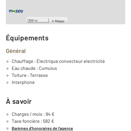
Nombre de pièces : 2
[Voir le détail]
Type de construction : Traditionnelle
Année construction : 1974
500 m
©
Mappy
Équipements
Général
Chauffage : Électrique convecteur electricité
Eau chaude : Cumulus
Toiture : Terrasse
Interphone
À savoir
Charges / mois : 94 €
Taxe foncière : 582 €
Barèmes d'honoraires de l'agence