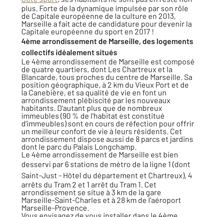
plus. Forte de la dynamique impulsée par son rôle
de Capitale européenne de la culture en 2013,
Marseille a fait acte de candidature pour devenir la
Capitale européenne du sport en 2017 !
4ème arrondissement de Marseille, des logements
collectifs idéalement situés
Le 4ème arrondissement de Marseille est composé
de quatre quartiers, dont Les Chartreux et la
Blancarde, tous proches du centre de Marseille. Sa
position géographique, à 2 km du Vieux Port et de
la Canebière, et sa qualité de vie en font un
arrondissement plébiscité par les nouveaux
habitants. D'autant plus que de nombreux
immeubles (90 % de l'habitat est constitué
d'immeubles) sont en cours de réfection pour offrir
un meilleur confort de vie à leurs résidents. Cet
arrondissement dispose aussi de 8 parcs et jardins
dont le parc du Palais Longchamp.
Le 4ème arrondissement de Marseille est bien
desservi par 6 stations de métro de la ligne 1
(dont
Saint-Just - Hôtel du département et Chartreux
)
, 4
arrêts du Tram 2 et 1 arrêt du Tram 1. Cet
arrondissement se situe à 3 km de la gare
Marseille-Saint-Charles et à 28 km de l'aéroport
Marseille-Provence.
Vous envisagez de vous installer dans le 4ème