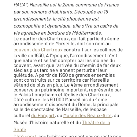
PACA*, Marseille est la 2ème commune de France
par son nombre d'habitants. Découpée en 16
arrondissements, la cité phocéenne est
cosmopolite et dynamique, elle offre un cadre de
vie agréable en bordure de Méditerranée.
Le quartier des Chartreux, qui fait partie du 4ème
arrondissement de Marseille, doit son nom au
couvent des Chartreux
construit sur les collines de
la ville en 1630. A l'époque, l'arrondissement n'est
que nature et se fait dompter par les moines du
couvent, avant que l'arrivée du chemin de fer deux
siècles plus tard ne viennent perturber leur
quiétude. A partir de 1950 de grands ensembles
sont construits sur ce territoire car Marseille
s'étend de plus en plus. Le 4ème arrondissement
conserve un patrimoine important, représenté par
le Palais Longchamp et l'église des Chartreux.
Côté culture, les 50 000 Marseillais du 4ème
arrondissement disposent du Dôme, la principale
salle de spectacles de Marseille, de l'espace
culturel
du Hangart
, du
Musée des Beaux-Arts
, du
Musée d'histoire naturelle et du
Théâtre de la
Girafe
.
Côté sport
, ses habitants ne sont pas en reste non